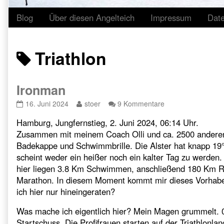
Blog
Über diesen Angelteich
Impressum
Dat
Posts
Triathlon
tagged
Ironman
Ironman
Read
zu
16. Juni 2024
stoer
9 Kommentare
published
more
Ironman
Hamburg, Jungfernstieg, 2. Juni 2024, 06:14 Uhr.
on
posts
by
Zusammen mit meinem Coach Olli und ca. 2500 andere
the
Badekappe und Schwimmbrille. Die Alster hat knapp 19°C
author
scheint weder ein heißer noch ein kalter Tag zu werden.
of
hier liegen 3.8 Km Schwimmen, anschließend 180 Km 
Ironman,
Marathon. In diesem Moment kommt mir dieses Vorhaben 
ich hier nur hineingeraten?
Was mache ich eigentlich hier? Mein Magen grummelt. 06
Startschuss. Die Profifrauen starten auf der Triathlonlan