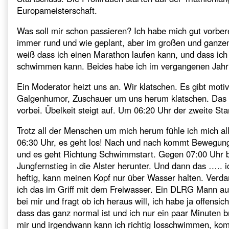
Europameisterschaft.
Was soll mir schon passieren? Ich habe mich gut vorbereit
immer rund und wie geplant, aber im großen und ganzen 
weiß dass ich einen Marathon laufen kann, und dass ic
schwimmen kann. Beides habe ich im vergangenen Jahr
Ein Moderator heizt uns an. Wir klatschen. Es gibt motiv
Galgenhumor, Zuschauer um uns herum klatschen. Das a
vorbei. Übelkeit steigt auf. Um 06:20 Uhr der zweite Star
Trotz all der Menschen um mich herum fühle ich mich all
06:30 Uhr, es geht los! Nach und nach kommt Bewegun
und es geht Richtung Schwimmstart. Gegen 07:00 Uhr
Jungfernstieg in die Alster herunter. Und dann das …..
heftig, kann meinen Kopf nur über Wasser halten. Verd
ich das im Griff mit dem Freiwasser. Ein DLRG Mann a
bei mir und fragt ob ich heraus will, ich habe ja offensic
dass das ganz normal ist und ich nur ein paar Minuten br
mir und irgendwann kann ich richtig Iosschwimmen, k