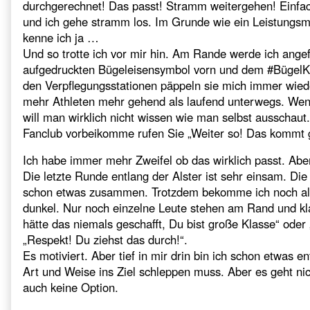
durchgerechnet! Das passt! Stramm weitergehen! Einfa
und ich gehe stramm los. Im Grunde wie ein Leistungs
kenne ich ja …
Und so trotte ich vor mir hin. Am Rande werde ich ange
aufgedruckten Bügeleisensymbol vorn und dem #BügelKai
den Verpflegungsstationen päppeln sie mich immer wie
mehr Athleten mehr gehend als laufend unterwegs. Wen
will man wirklich nicht wissen wie man selbst ausschau
Fanclub vorbeikomme rufen Sie „Weiter so! Das kommt ge
Ich habe immer mehr Zweifel ob das wirklich passt. Aber
Die letzte Runde entlang der Alster ist sehr einsam. Di
schon etwas zusammen. Trotzdem bekomme ich noch alle
dunkel. Nur noch einzelne Leute stehen am Rand und kla
hätte das niemals geschafft, Du bist große Klasse“ oder
„Respekt! Du ziehst das durch!“.
Es motiviert. Aber tief in mir drin bin ich schon etwas e
Art und Weise ins Ziel schleppen muss. Aber es geht nic
auch keine Option.