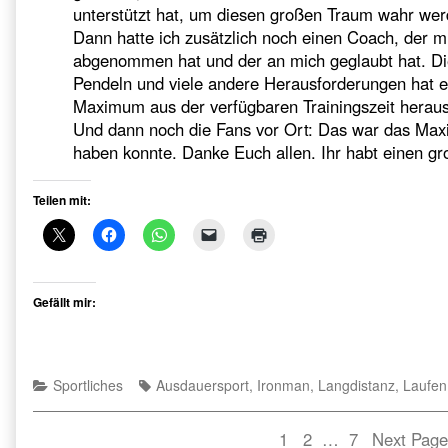
unterstützt hat, um diesen großen Traum wahr wer
Dann hatte ich zusätzlich noch einen Coach, der m
abgenommen hat und der an mich geglaubt hat. Di
Pendeln und viele andere Herausforderungen hat
Maximum aus der verfügbaren Trainingszeit herau
Und dann noch die Fans vor Ort: Das war das Max
haben konnte. Danke Euch allen. Ihr habt einen gr
Teilen mit:
Gefällt mir:
Categories
Tags
Sportliches
Ausdauersport
,
Ironman
,
Langdistanz
,
Laufen
Seitennummerierung
Page
Page
Page
1
2
…
7
Next Page