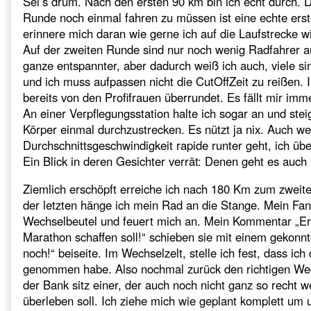
Sei’s drum. Nach den ersten 90 km bin ich echt durch. 
Runde noch einmal fahren zu müssen ist eine echte ers
erinnere mich daran wie gerne ich auf die Laufstrecke wil
Auf der zweiten Runde sind nur noch wenig Radfahrer a
ganze entspannter, aber dadurch weiß ich auch, viele si
und ich muss aufpassen nicht die CutOffZeit zu reißen. 
bereits von den Profifrauen überrundet. Es fällt mir imm
An einer Verpflegungsstation halte ich sogar an und st
Körper einmal durchzustrecken. Es nützt ja nix. Auch w
Durchschnittsgeschwindigkeit rapide runter geht, ich üb
Ein Blick in deren Gesichter verrät: Denen geht es auch 
Ziemlich erschöpft erreiche ich nach 180 Km zum zweit
der letzten hänge ich mein Rad an die Stange. Mein Fan
Wechselbeutel und feuert mich an. Mein Kommentar „Erkl
Marathon schaffen soll!“ schieben sie mit einem gekonnt
noch!“ beiseite. Im Wechselzelt, stelle ich fest, dass ic
genommen habe. Also nochmal zurück den richtigen Wec
der Bank sitz einer, der auch noch nicht ganz so recht w
überleben soll. Ich ziehe mich wie geplant komplett um 