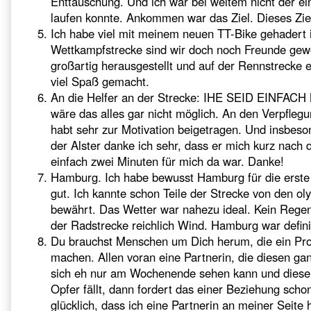
Enttäuschung. Und ich war bei weitem nicht der e
laufen konnte. Ankommen war das Ziel. Dieses Ziel
Ich habe viel mit meinem neuen TT-Bike gehadert i
Wettkampfstrecke sind wir doch noch Freunde gewo
großartig herausgestellt und auf der Rennstrecke e
viel Spaß gemacht.
An die Helfer an der Strecke: IHE SEID EINFA
wäre das alles gar nicht möglich. An den Verpflegun
habt sehr zur Motivation beigetragen. Und insbe
der Alster danke ich sehr, dass er mich kurz nach
einfach zwei Minuten für mich da war. Danke!
Hamburg. Ich habe bewusst Hamburg für die erste
gut. Ich kannte schon Teile der Strecke von den o
bewährt. Das Wetter war nahezu ideal. Kein Regen
der Radstrecke reichlich Wind. Hamburg war defini
Du brauchst Menschen um Dich herum, die ein Proj
machen. Allen voran eine Partnerin, die diesen g
sich eh nur am Wochenende sehen kann und diese
Opfer fällt, dann fordert das einer Beziehung schon 
glücklich, dass ich eine Partnerin an meiner Seite 