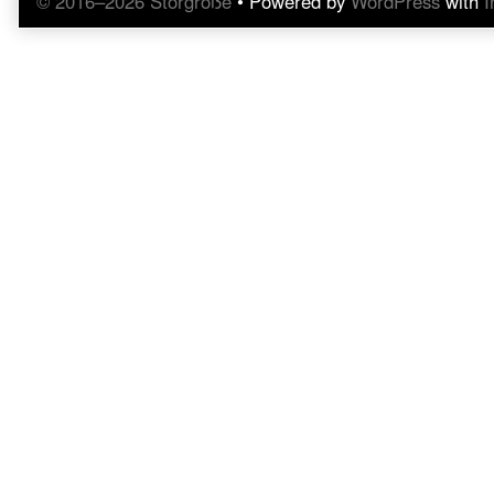
© 2016–2026 Störgröße
• Powered by
WordPress
with
I