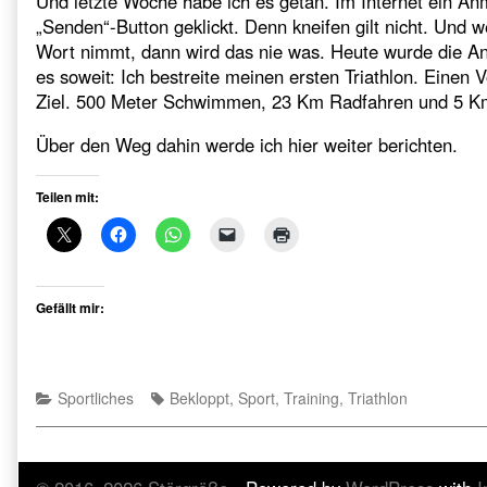
Und letzte Woche habe ich es getan. Im Internet ein An
„Senden“-Button geklickt. Denn kneifen gilt nicht. Und 
Wort nimmt, dann wird das nie was. Heute wurde die An
es soweit: Ich bestreite meinen ersten Triathlon. Einen Vo
Ziel. 500 Meter Schwimmen, 23 Km Radfahren und 5 K
Über den Weg dahin werde ich hier weiter berichten.
Teilen mit:
Gefällt mir:
Categories
Tags
Sportliches
Bekloppt
,
Sport
,
Training
,
Triathlon