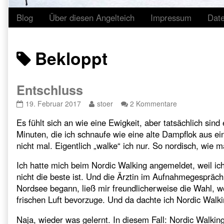
Blog
Über diesen Angelteich
Impressum
Dat
Posts
Bekloppt
tagged
Entschluss
Entschluss
Read
zu
19. Februar 2017
stoer
2 Kommentare
published
more
Entschluss
Es fühlt sich an wie eine Ewigkeit, aber tatsächlich sin
on
posts
by
Minuten, die ich schnaufe wie eine alte Dampflok aus 
the
nicht mal. Eigentlich „walke“ ich nur. So nordisch, wie
author
of
Ich hatte mich beim Nordic Walking angemeldet, weil ic
Entschluss,
nicht die beste ist. Und die Ärztin im Aufnahmegespräch
Nordsee begann, ließ mir freundlicherweise die Wahl, 
frischen Luft bevorzuge. Und da dachte ich Nordic Walking
Naja, wieder was gelernt. In diesem Fall: Nordic Walkin