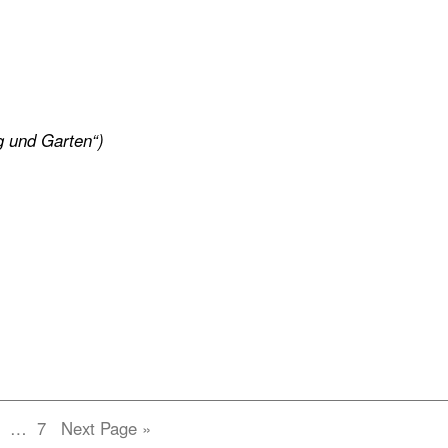
g und Garten“)
e
age
Page
2
…
7
Next Page »