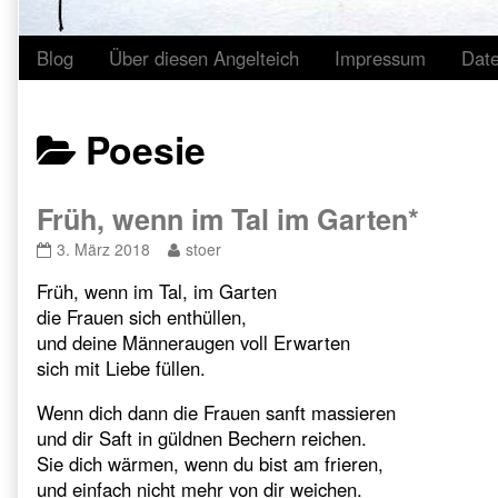
Blog
Über diesen Angelteich
Impressum
Dat
Posts
Poesie
categoriezed
Früh, wenn im Tal im Garten*
as
Früh,
Read
3. März 2018
stoer
wenn
more
Früh, wenn im Tal, im Garten
im
posts
Tal
by
die Frauen sich enthüllen,
im
the
und deine Männeraugen voll Erwarten
Garten*
author
sich mit Liebe füllen.
published
of
on
Früh,
Wenn dich dann die Frauen sanft massieren
wenn
und dir Saft in güldnen Bechern reichen.
im
Tal
Sie dich wärmen, wenn du bist am frieren,
im
und einfach nicht mehr von dir weichen.