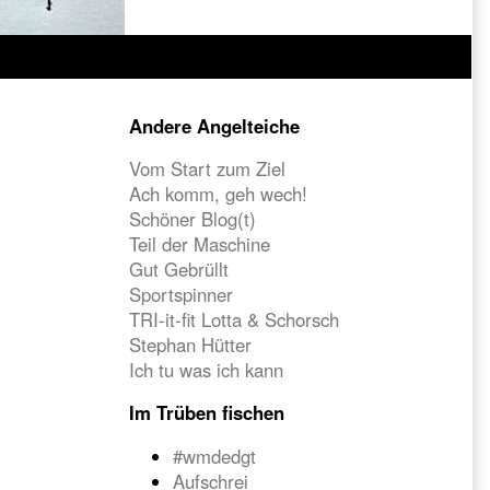
Primary
Andere Angelteiche
Sidebar
Vom Start zum Ziel
Ach komm, geh wech!
Schöner Blog(t)
Teil der Maschine
Gut Gebrüllt
Sportspinner
TRI-it-fit Lotta & Schorsch
Stephan Hütter
Ich tu was ich kann
Im Trüben fischen
#wmdedgt
Aufschrei