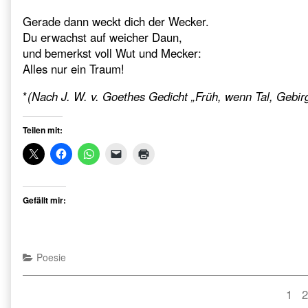
Garten*,
Gerade dann weckt dich der Wecker.
Du erwachst auf weicher Daun,
und bemerkst voll Wut und Mecker:
Alles nur ein Traum!
*
(Nach J. W. v. Goethes Gedicht „Früh, wenn Tal, Gebir
Teilen mit:
Gefällt mir:
Categories
Poesie
Seitennummerierung
Pag
P
1