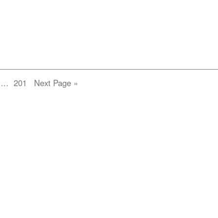
ge
Page
…
201
Next Page »