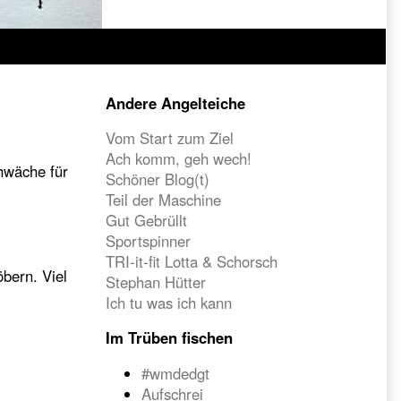
Primary
Andere Angelteiche
Sidebar
Vom Start zum Ziel
Ach komm, geh wech!
hwäche für
Schöner Blog(t)
Teil der Maschine
Gut Gebrüllt
Sportspinner
TRI-it-fit Lotta & Schorsch
bern. Viel
Stephan Hütter
Ich tu was ich kann
Im Trüben fischen
#wmdedgt
Aufschrei