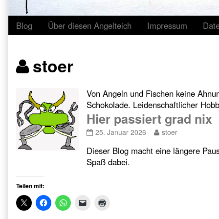
Blog
Über diesen Angelteich
Impressum
Dat
Posts
stoer
authored
Von Angeln und Fischen keine Ahnun
Schokolade. Leidenschaftlicher Hobb
by
Hier passiert grad nix
Hier
Read
25. Januar 2026
stoer
passiert
more
Dieser Blog macht eine längere Paus
grad
posts
nix
by
Spaß dabei.
published
the
on
author
Teilen mit:
of
Hier
passiert
grad