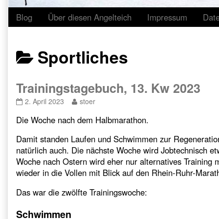
Blog
Über diesen Angelteich
Impressum
Dat
Posts
Sportliches
categoriezed
Trainingstagebuch, 13. Kw 2023
as
Trainingstagebuch,
Read
2. April 2023
stoer
13.
more
Die Woche nach dem Halbmarathon.
Kw
posts
2023
by
published
the
Damit standen Laufen und Schwimmen zur Regeneration
on
author
natürlich auch. Die nächste Woche wird Jobtechnisch etwa
of
Woche nach Ostern wird eher nur alternatives Training 
Trainingstagebuch,
wieder in die Vollen mit Blick auf den Rhein-Ruhr-Mara
13.
Kw
Das war die zwölfte Trainingswoche:
2023,
Schwimmen