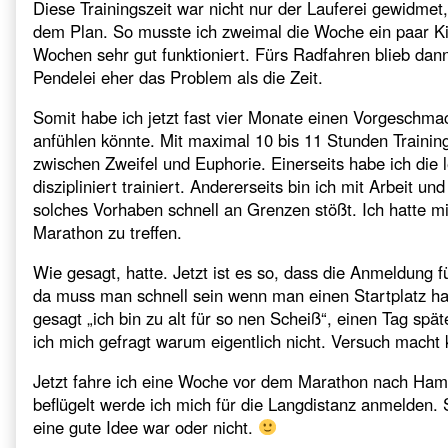
zum
Diese Trainingszeit war nicht nur der Lauferei gewidm
ersten
dem Plan. So musste ich zweimal die Woche ein paar K
Marathon,
Wochen sehr gut funktioniert. Fürs Radfahren blieb dann 
Pendelei eher das Problem als die Zeit.
Somit habe ich jetzt fast vier Monate einen Vorgeschm
anfühlen könnte. Mit maximal 10 bis 11 Stunden Trainin
zwischen Zweifel und Euphorie. Einerseits habe ich die
diszipliniert trainiert. Andererseits bin ich mit Arbei
solches Vorhaben schnell an Grenzen stößt. Ich hatte 
Marathon zu treffen.
Wie gesagt, hatte. Jetzt ist es so, dass die Anmeldung
da muss man schnell sein wenn man einen Startplatz habe
gesagt „ich bin zu alt für so nen Scheiß“, einen Tag spä
ich mich gefragt warum eigentlich nicht. Versuch macht 
Jetzt fahre ich eine Woche vor dem Marathon nach Ham
beflügelt werde ich mich für die Langdistanz anmelden.
eine gute Idee war oder nicht.