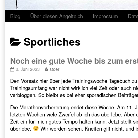
Blog
Über diesen Angelteich
Impressum
Dat
Posts
Sportliches
categoriezed
Noch eine gute Woche bis zum ers
as
Noch
Read
2. Juni 2023
stoer
eine
more
Den Vorsatz hier über jede Trainingswoche Tagebuch zu 
gute
posts
Woche
by
Trainingsumfang war nicht wirklich viel Zeit oder auch 
bis
the
verbloggen. So bleibt es bei eher sporadischen Beiträge
zum
author
ersten
of
Die Marathonvorbereitung endet diese Woche. Am 11. Ju
Marathon
Noch
letzten Wochen viele Zweifel ob ich das überlebe. Aber d
published
eine
Zeit ein für mich gutes Tempo halten kann. Jetzt stellt s
on
gute
Woche
überlebe.
Wir werden sehen. Kneifen gilt nicht, und i
bis