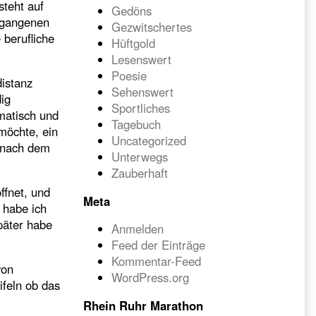
steht auf
Gedöns
rgangenen
Gezwitschertes
 berufliche
Hüftgold
Lesenswert
Poesie
istanz
Sehenswert
ig
Sportliches
matisch und
Tagebuch
 möchte, ein
Uncategorized
t nach dem
Unterwegs
Zauberhaft
ffnet, und
Meta
 habe ich
später habe
Anmelden
Feed der Einträge
Kommentar-Feed
von
WordPress.org
ifeln ob das
Rhein Ruhr Marathon