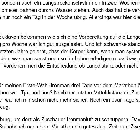
et, sondern auch ein Langstreckenschwimmen in zwei Wochen 
ilometer Bahnen durchs Wasser ziehen. Auch das hat die ve
nur noch ein Tag in der Woche übrig. Allerdings war hier die
ack davon bekommen wie sich eine Vorbereitung auf die Langd
g pro Woche war ich gut ausgelastet. Und ich schwanke ständ
 letzten Jahre gelernt, dass der Körper kann, wenn man syste
t und dem was man sonst noch so im Leben erledigen muss bzw.
mir vorgenommen die Entscheidung ob Langdistanz oder nich
 für meinen Erste-Wahl-Ironman drei Tage vor dem Marathon ö
n will. Tja, und nun? Nach der letzten Mitteldistanz im Ziel
ter war ich mir schon nicht mehr sicher. Noch ein paar Tage 
klug.
burg, um dort als Zuschauer Ironmanluft zu schnuppern. Da
 So habe ich nach dem Marathon ein gutes Jahr Zeit zum Zwe