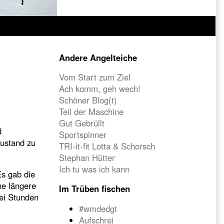
Primary
Andere Angelteiche
Sidebar
Vom Start zum Ziel
Ach komm, geh wech!
Schöner Blog(t)
Teil der Maschine
Gut Gebrüllt
d
Sportspinner
zustand zu
TRI-it-fit Lotta & Schorsch
Stephan Hütter
Ich tu was ich kann
Es gab die
ne längere
Im Trüben fischen
wei Stunden
#wmdedgt
Aufschrei