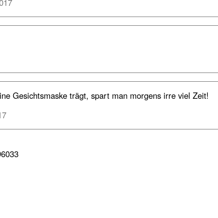
017
 Gesichtsmaske trägt, spart man morgens irre viel Zeit!
17
96033