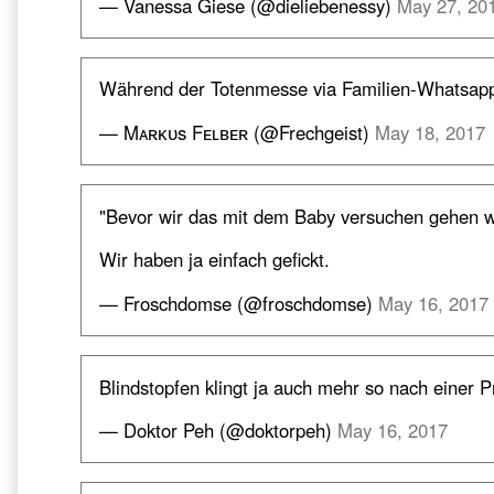
— Vanessa Giese (@dieliebenessy)
May 27, 20
Während der Totenmesse via Familien-Whatsappg
— Mᴀʀᴋᴜs Fᴇʟʙᴇʀ (@Frechgeist)
May 18, 2017
"Bevor wir das mit dem Baby versuchen gehen wi
Wir haben ja einfach gefickt.
— Froschdomse (@froschdomse)
May 16, 2017
Blindstopfen klingt ja auch mehr so nach einer 
— Doktor Peh (@doktorpeh)
May 16, 2017