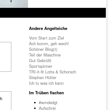
Primary
Andere Angelteiche
Sidebar
Vom Start zum Ziel
Ach komm, geh wech!
Schöner Blog(t)
Teil der Maschine
Gut Gebrüllt
Sportspinner
TRI-it-fit Lotta & Schorsch
Stephan Hütter
Ich tu was ich kann
Im Trüben fischen
ch
#wmdedgt
Aufschrei