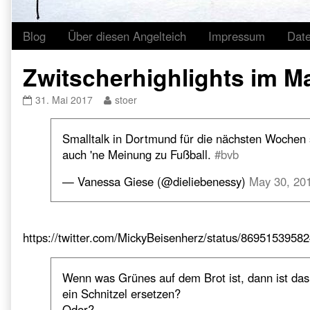
Blog
Über diesen Angelteich
Impressum
Dat
Zwitscherhighlights im M
Zwitscherhighlights
Read
31. Mai 2017
stoer
im
more
Mai
posts
Smalltalk in Dortmund für die nächsten Wochen
2017
by
published
the
auch 'ne Meinung zu Fußball.
#bvb
on
author
of
— Vanessa Giese (@dieliebenessy)
May 30, 20
Zwitscherhighlights
im
Mai
2017,
https://twitter.com/MickyBeisenherz/status/8695153958
Wenn was Grünes auf dem Brot ist, dann ist 
ein Schnitzel ersetzen?
Oder?