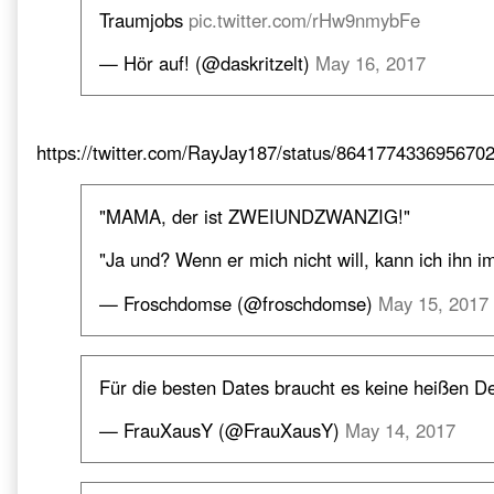
Traumjobs
pic.twitter.com/rHw9nmybFe
— Hör auf! (@daskritzelt)
May 16, 2017
https://twitter.com/RayJay187/status/864177433695670
"MAMA, der ist ZWEIUNDZWANZIG!"
"Ja und? Wenn er mich nicht will, kann ich ihn 
— Froschdomse (@froschdomse)
May 15, 2017
Für die besten Dates braucht es keine heißen D
— FrauXausY (@FrauXausY)
May 14, 2017