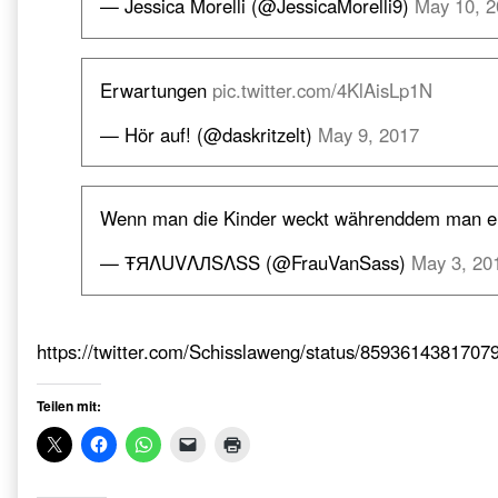
— Jessica Morelli (@JessicaMorelli9)
May 10, 2
Erwartungen
pic.twitter.com/4KlAisLp1N
— Hör auf! (@daskritzelt)
May 9, 2017
Wenn man die Kinder weckt währenddem man eine
— ŦЯΛUVΛЛSΛSS (@FrauVanSass)
May 3, 20
https://twitter.com/Schisslaweng/status/8593614381707
Teilen mit: