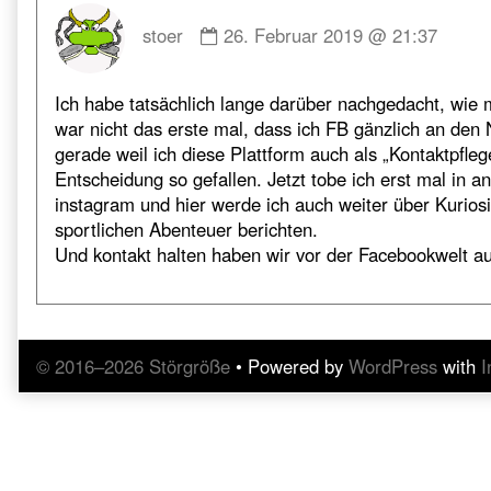
Comment
stoer
26. Februar 2019 @ 21:37
by
stoer
published
Ich habe tatsächlich lange darüber nachgedacht, wie
on
war nicht das erste mal, dass ich FB gänzlich an den
gerade weil ich diese Plattform auch als „Kontaktpflege
Entscheidung so gefallen. Jetzt tobe ich erst mal in
instagram und hier werde ich auch weiter über Kurio
sportlichen Abenteuer berichten.
Und kontakt halten haben wir vor der Facebookwelt au
© 2016–2026 Störgröße
• Powered by
WordPress
with
I