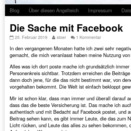
Blog
Über diesen Angelteich
Impressum
Dat
Die Sache mit Facebook
Die
Read
zu
25. Februar 2019
stoer
1 Kommentar
Sache
more
Die
In den vergangenen Monaten hatte ich zwei sehr negati
mit
posts
Sache
Facebook
by
mit
gemacht, die mich veranlasst haben meine Nutzung von
published
the
Facebook
on
author
Alles was ich dort poste mache ich grundsätzlich immer
of
Personenkreis sichtbar. Trotzdem erreichen die Beitr
Die
dann doch jene, für die das nicht bestimmt war, von d
Sache
vorgehalten bekommt. Die Welt ist einfach bekloppt gew
mit
Facebook,
Mir ist schon klar, dass man immer und überall darauf a
dass das die beste Versicherung ist. Das mache ich au
authentisch und mit Bedacht auf Facebook postet, und a
Beitrag sehen kann, es gibt immer Leute, die das zum Na
Licht rücken, und Leute das alles zu sehen bekommen, di