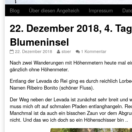
Blog
Über diesen Angelteich
Impressum
Dat
22. Dezember 2018, 4. Tag
Blumeninsel
22.
Read
zu
22. Dezember 2018
stoer
1 Kommentar
Dezember
more
22.
Nach zwei Wanderungen mit Höhenmetern heute mal ei
2018,
posts
Dezember
4.
by
2018,
gänzlich ohne Höhenmeter.
Tag
the
4.
auf
author
Tag
Entlang der Levada do Rei ging es durch reichlich Lorb
der
of
auf
Namen Ribeiro Bonito (schöner Fluss).
Blumeninsel
22.
der
published
Dezember
Blumeninsel
Der Weg neben der Levada ist zunächst sehr breit und w
on
2018,
muss mich oft auf schmalen Pfaden entlanghangeln. Rech
4.
Manchmal ist da auch ein bisschen Zaun vor dem Abgru
Tag
auf
nicht. Und das wo ich doch so ein Höhenschisser bin ..
der
Blumeninsel,