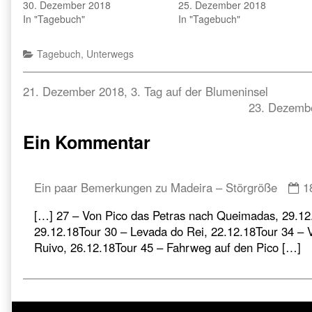
30. Dezember 2018
25. Dezember 2018
In "Tagebuch"
In "Tagebuch"
Categories
Tagebuch
,
Unterwegs
Beitragsnavigation
Previous
21. Dezember 2018, 3. Tag auf der Blumeninsel
post:
Next
23. Dezembe
post:
Ein Kommentar
C
Ein paar Bemerkungen zu Madeira – Störgröße
1
b
[…] 27 – Von Pico das Petras nach Queimadas, 29.12.
E
29.12.18Tour 30 – Levada do Rei, 22.12.18Tour 34 – V
p
Ruivo, 26.12.18Tour 45 – Fahrweg auf den Pico […]
B
z
M
–