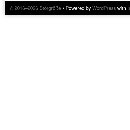
© 2016–2026 Störgröße
• Powered by
WordPress
with
I